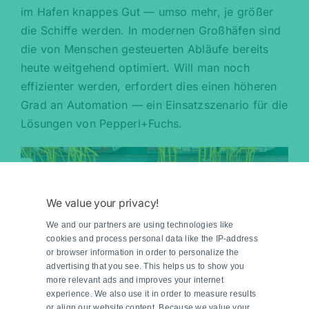
im Hafen knappes Gut — umso mehr, je größer
die Schiffe werden. In modernen Großhäfen sind
die von Menschen gesteuerten Abläufe bereits
heute weitgehend optimiert. Will man noch
effizienter werden, erfordert dies einen höheren
Grad an Automation — ein Einsatzszenario für die
Lösungen von Pepperl+Fuchs.
We value your privacy!
We and our partners are using technologies like
cookies and process personal data like the IP-address
or browser information in order to personalize the
advertising that you see. This helps us to show you
more relevant ads and improves your internet
experience. We also use it in order to measure results
or align our website content. Because we value your