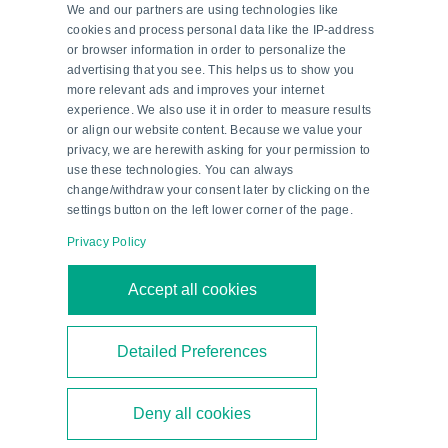
We and our partners are using technologies like
Digitale Präzision
cookies and process personal data like the IP-address
or browser information in order to personalize the
Um bei der Rohstoffverarbeitung eine
advertising that you see. This helps us to show you
more relevant ads and improves your internet
gleichbleibend hohe Qualität zu gewährleisten,
experience. We also use it in order to measure results
wird die exakte Messung und Datenübertragung
or align our website content. Because we value your
zur entscheidenden Prämisse. Abhängig von der
privacy, we are herewith asking for your permission to
use these technologies. You can always
Größe der Brennerei und der Anzahl der
change/withdraw your consent later by clicking on the
Destillieranlagen können allein bis zu 200
settings button on the left lower corner of the page.
Regelventile für die Destillation notwendig sein.
Privacy Policy
Bei der Umleitung von Steuerbefehlen zu den
Ventilen setzt der renommierte Whisky-Hersteller
Accept all cookies
auf das für Zone 2 zertifizierte Remote-I/O-
System LB von Pepperl+Fuchs, das Sensoren und
Detailed Preferences
Aktoren via PROFIBUS DP mit der Steuerung
verbindet. „Das Remote-I/O-System ist ein
Deny all cookies
modulares System zur Signalanpassung zwischen
Feldgeräten in explosionsgefährdeten Bereichen