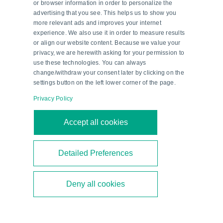
or browser information in order to personalize the
advertising that you see. This helps us to show you
more relevant ads and improves your internet
experience. We also use it in order to measure results
or align our website content. Because we value your
privacy, we are herewith asking for your permission to
use these technologies. You can always
change/withdraw your consent later by clicking on the
settings button on the left lower corner of the page.
Privacy Policy
Ethanol der zweiten Generation –
ein Meilenstein in Brasiliens
Accept all cookies
Energiewende
Detailed Preferences
Brasilien setzt beim Biokraftstoffmix auf Ethanol
der zweiten Generation. Pepperl+Fuchs begleitet
Deny all cookies
als technischer Partner den Aufbau neuer
Bioethanolanlagen.