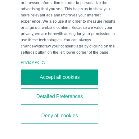
Assistenzsystems optimal“, konstatiert Alexander
or browser information in order to personalize the
advertising that you see. This helps us to show you
Hermes, Key Account Manager bei
more relevant ads and improves your internet
Pepperl+Fuchs. Der messende optoelektronische
experience. We also use it in order to measure results
Sensor ist ausgestattet mit innovativer Pulse
or align our website content. Because we value your
privacy, we are herewith asking for your permission to
Ranging Technology (PRT) für zuverlässige und
use these technologies. You can always
eindeutige Messergebnisse, erkennt Objekte
change/withdraw your consent later by clicking on the
settings button on the left lower corner of the page.
zuverlässig und ist unempfindlich gegenüber
Störeinflüssen wie Fremdlicht. Beim iGo neo CX
Privacy Policy
20 ist aus der R2000-Familie eine optimal
Accept all cookies
passende HD-Variante jeweils rechts und links
hinter der Fahrerstelle montiert. Der Mitarbeiter
steigt auf den Horizontalkommissionierer und
Detailed Preferences
fährt ihn manuell zum Zielregal. Hierbei
identifiziert die Fahrzeugsteuerung aus den
Deny all cookies
R2000-Messdaten diese Person als
verantwortlichen Kommissionierer und verfolgt
sie dauerhaft über eine mehrdimensionale