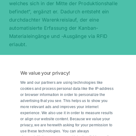
welches sich in der Mitte der Produktionshalle
befindet“, ergänzt er. Dadurch entsteht ein
durchdachter Warenkreislauf, der eine
automatisierte Erfassung der Kanban-
Materialeingänge und -Ausgänge via RFID
erlaubt.
Die Grundlage für das neue Konzept und damit
auch die Suche nach einer geeigneten FTS-
We value your privacy!
Lösung bildete eine sogenannte Value Stream
Map, die das Team bereits in der ersten
We and our partners are using technologies like
cookies and process personal data like the IP-address
Planungsphase erstellt hatte, erklärt Potocek:
or browser information in order to personalize the
„Diese bildet die zukünftigen Warenströme ab
advertising that you see. This helps us to show you
more relevant ads and improves your internet
und zeigt auf, welche Anforderungen und
experience. We also use it in order to measure results
Bedürfnisse sich für die Ausgestaltung der
or align our website content. Because we value your
Produktionsprozesse ergeben. Auf Basis dieser
privacy, we are herewith asking for your permission to
use these technologies. You can always
Analyse lässt sich ableiten, wie viele