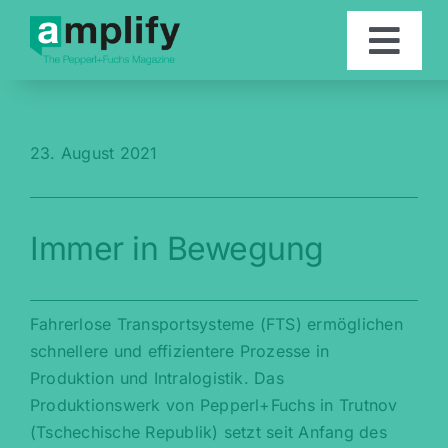
Skip
to
Togg
content
Navi
Artikel
23. August 2021
Kontakt
Immer in Bewegung
English
Fahrerlose Transportsysteme (FTS) ermöglichen
schnellere und effizientere Prozesse in
Produktion und Intralogistik. Das
Produktionswerk von Pepperl+Fuchs in Trutnov
(Tschechische Republik) setzt seit Anfang des