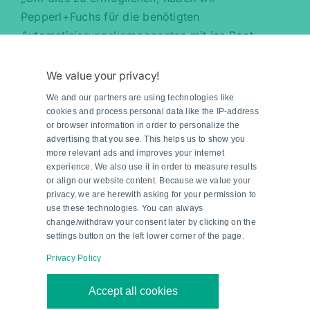
Pepperl+Fuchs für die benötigten
Automatisierungskomponenten mit ins Boot
geholt.“
We value your privacy!
We and our partners are using technologies like
cookies and process personal data like the IP-address
or browser information in order to personalize the
advertising that you see. This helps us to show you
more relevant ads and improves your internet
experience. We also use it in order to measure results
or align our website content. Because we value your
privacy, we are herewith asking for your permission to
use these technologies. You can always
change/withdraw your consent later by clicking on the
settings button on the left lower corner of the page.
„Unsere Lösung für Containerhäfen
Privacy Policy
ermöglicht den vollautomatischen
Accept all cookies
Antriebswechsel von der ersten