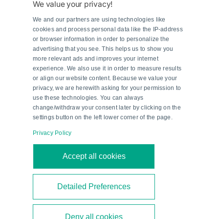
verringerten Jitter, eine höhere Auflösung und
We value your privacy!
stark verbesserte Signalamplitude.
We and our partners are using technologies like
Um diese dank der BlueBeam-Technologie
cookies and process personal data like the IP-address
or browser information in order to personalize the
erreichte enorme Messqualität noch weiter zu
advertising that you see. This helps us to show you
steigern, wurde auch die Justierung der
more relevant ads and improves your internet
Codescheibe gegenüber den üblichen Verfahren
experience. We also use it in order to measure results
or align our website content. Because we value your
verfeinert. „Bei der Baureihe ENI58IL gehen wir
privacy, we are herewith asking for your permission to
einen neuen Weg: Hier wird das präzise
use these technologies. You can always
Einsetzen der Scheibe während des
change/withdraw your consent later by clicking on the
settings button on the left lower corner of the page.
Fertigungsprozesses mikroskopisch überprüft.
Dieser Arbeitsschritt führt zu einer verbesserten
Privacy Policy
absoluten Genauigkeit von Anwendungen, in
Accept all cookies
denen schon kleinste Abweichungen spürbare
Leistungsverluste nach sich ziehen — etwa bei
der idealen Ausrichtung eines Rotorblatts an
Detailed Preferences
einem Windrad“, umreißt Padelt die Vorteile.
Deny all cookies