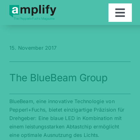
Skip
to
Togg
content
Navi
Artikel
15. November 2017
Kontakt
The BlueBeam Group
English
BlueBeam, eine innovative Technologie von
Pepperl+Fuchs, bietet einzigartige Präzision für
Drehgeber: Eine blaue LED in Kombination mit
einem leistungsstarken Abtastchip ermöglicht
eine optimale Ausnutzung des Lichts.