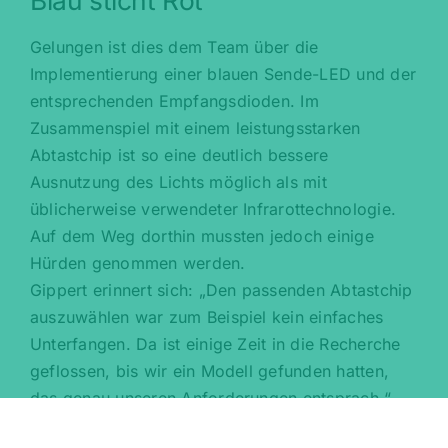
Blau sticht Rot
Gelungen ist dies dem Team über die
Implementierung einer blauen Sende-LED und der
entsprechenden Empfangsdioden. Im
Zusammenspiel mit einem leistungsstarken
Abtastchip ist so eine deutlich bessere
Ausnutzung des Lichts möglich als mit
üblicherweise verwendeter Infrarottechnologie.
Auf dem Weg dorthin mussten jedoch einige
Hürden genommen werden.
Gippert erinnert sich: „Den passenden Abtastchip
auszuwählen war zum Beispiel kein einfaches
Unterfangen. Da ist einige Zeit in die Recherche
geflossen, bis wir ein Modell gefunden hatten,
das genau unseren Anforderungen entsprach.“
Das Resultat der Mühen sind jetzt, neben dem